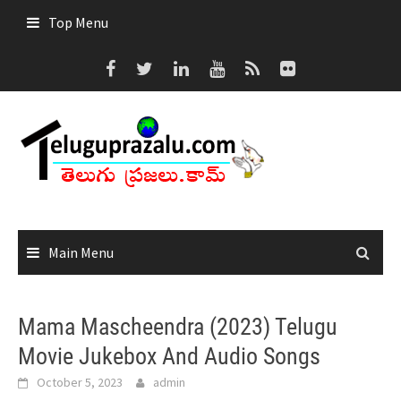
Skip
Top Menu
to
content
Main Menu
Mama Mascheendra (2023) Telugu
Movie Jukebox And Audio Songs
October 5, 2023
admin