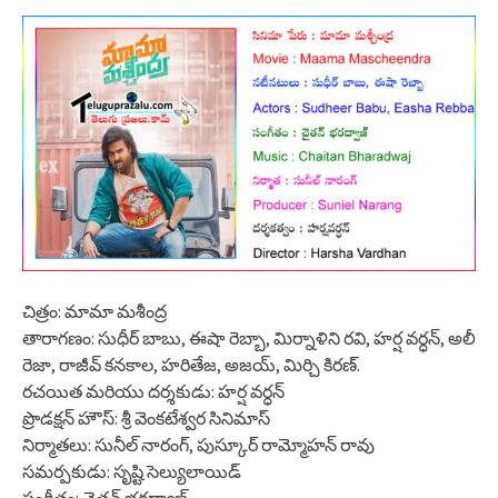
చిత్రం: మామా మశీంద్ర
తారాగణం: సుధీర్ బాబు, ఈషా రెబ్బా, మిర్నాళిని రవి, హర్ష వర్ధన్, అలీ
రెజా, రాజీవ్ కనకాల, హరితేజ, అజయ్, మిర్చి కిరణ్.
రచయిత మరియు దర్శకుడు: హర్ష వర్ధన్
ప్రొడక్షన్ హౌస్: శ్రీ వెంకటేశ్వర సినిమాస్
నిర్మాతలు: సునీల్ నారంగ్, పుస్కూర్ రామ్మోహన్ రావు
సమర్పకుడు: సృష్టి సెల్యులాయిడ్
సంగీతం: చైతన్ భరద్వాజ్