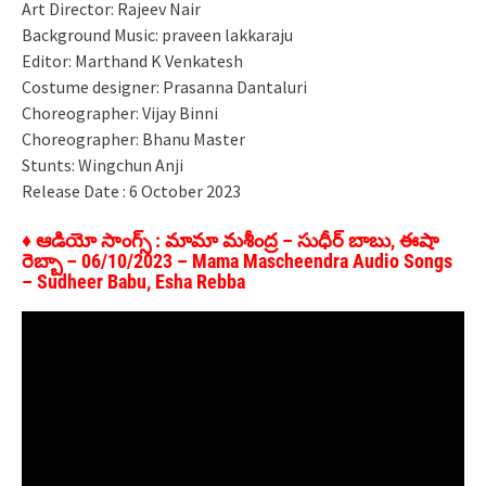
Art Director: Rajeev Nair
Background Music: praveen lakkaraju
Editor: Marthand K Venkatesh
Costume designer: Prasanna Dantaluri
Choreographer: Vijay Binni
Choreographer: Bhanu Master
Stunts: Wingchun Anji
Release Date : 6 October 2023
♦ ఆడియో సాంగ్స్ : మామా మశీంద్ర – సుధీర్ బాబు, ఈషా
రెబ్బా – 06/10/2023 – Mama Mascheendra Audio Songs
– Sudheer Babu, Esha Rebba