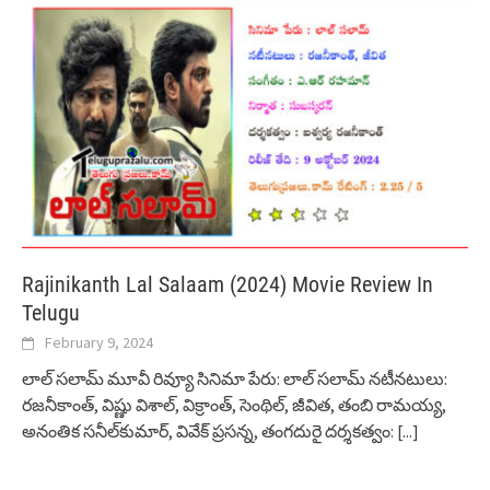
Rajinikanth Lal Salaam (2024) Movie Review In
Telugu
February 9, 2024
లాల్ సలామ్ మూవీ రివ్యూ సినిమా పేరు: లాల్ సలామ్ నటీనటులు:
రజనీకాంత్, విష్ణు విశాల్, విక్రాంత్, సెంథిల్, జీవిత, తంబి రామయ్య,
అనంతిక సనీల్‌కుమార్, వివేక్ ప్రసన్న, తంగదురై దర్శకత్వం:
[...]