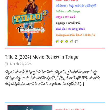
Tillu 2 (2024) Movie Review In Telugu
March 29, 2024
టిల్లు 2 మూవీ రివ్యూ సినిమా పేరు: టిల్లు స్క్వేర్ నటీనటులు: సిద్ధు
జొన్నలగడ్డ, అనుపమ పరమేశ్వరన్, ప్రిన్స్, మురళీధర్ గౌడ్, మురళీ
శర్మ దర్శకుడు: మాలిక్ రామ్ నిర్మాతలు: సూర్యదేవర
[...]