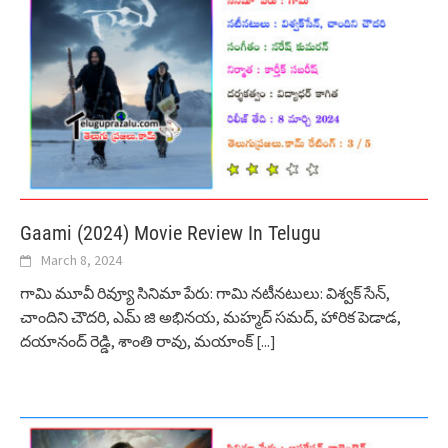
Gaami (2024) Movie Review In Telugu
March 8, 2024
గామి మూవీ రివ్యూ సినిమా పేరు: గామి నటీనటులు: విశ్వక్ సేన్,
చాందిని చౌదరి, ఎమ్ జి అభినయ, మహ్మద్ సమద్, హారిక పెడాడ,
దయానంద్ రెడ్డి, శాంతి రావు, మయాంక్
[...]