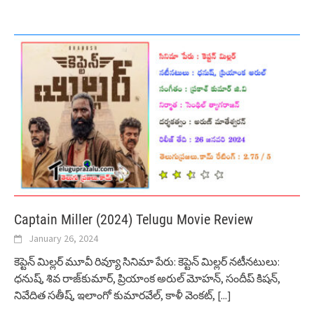
Captain Miller (2024) Telugu Movie Review
January 26, 2024
కెప్టెన్ మిల్లర్ మూవీ రివ్యూ సినిమా పేరు: కెప్టెన్ మిల్లర్ నటీనటులు:
ధనుష్, శివ రాజ్‌కుమార్, ప్రియాంక అరుల్ మోహన్, సందీప్ కిషన్,
నివేదిత సతీష్, ఇలాంగో కుమారవేల్, కాళీ వెంకట్,
[...]