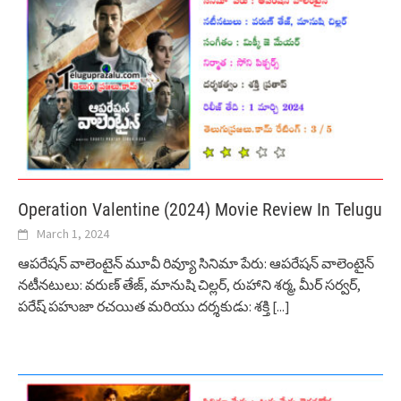
Operation Valentine (2024) Movie Review In Telugu
March 1, 2024
ఆపరేషన్ వాలెంటైన్ మూవీ రివ్యూ సినిమా పేరు: ఆపరేషన్ వాలెంటైన్
నటీనటులు: వరుణ్ తేజ్, మానుషి చిల్లర్, రుహాని శర్మ, మీర్ సర్వర్,
పరేష్ పహుజా రచయిత మరియు దర్శకుడు: శక్తి
[...]