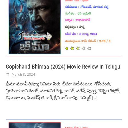
Gopichand Bhimaa (2024) Movie Review In Telugu
March 8, 2024
భీమా మూవీ రివ్యూ సినిమా పేరు: భీమా నటీనటులు: గోపీచంద్,
ప్రియాభవాని శంకర్, మాళవిక శర్మ, నాసర్, నరేష్, పూర్ణ, వెన్నెల కిషోర్,
రఘుబాబు, ముఖేష్ తివారీ, శ్రీనివాస్ రావు, చమ్మక్
[...]