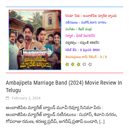
Ambajipeta Marriage Band (2024) Movie Review In
Telugu
February 2, 2024
అంబాజీపేట మ్యారేజ్ బ్యాండ్ మూవీ రివ్యూ సినిమా పేరు :
అంబాజీపేట మ్యారేజ్ బ్యాండ్ నటీనటులు : సుహాస్, శివాని నగరం,
గోపరాజు రమణ, శరణ్య ప్రదీప్, జగదీష్ ప్రతాప్ బండారి,
[...]