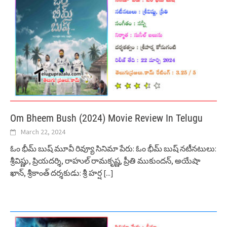
Om Bheem Bush (2024) Movie Review In Telugu
March 22, 2024
ఓం భీమ్ బుష్ మూవీ రివ్యూ సినిమా పేరు: ఓం భీమ్ బుష్ నటీనటులు:
శ్రీవిష్ణు, ప్రియదర్శి, రాహుల్ రామకృష్ణ, ప్రీతి ముకుందన్, అయేషా
ఖాన్, శ్రీకాంత్ దర్శకుడు: శ్రీ హర్ష
[...]