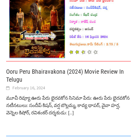
Ooru Peru Bhairavakona (2024) Movie Review In
Telugu
February 16, 2024
మూవీ రివ్యూ ఊరు పేరు భైరవకోన సినిమా పేరు: ఊరు పేరు భైరవకోన
నటీనటులు: సందీప్ కిషన్, వర్ష బొల్లమ్మ, కావ్య థాపర్, వైవా హర్ష,
వెన్నెల కిషోర్, రవిశంకర్ దర్శకుడు:
[...]