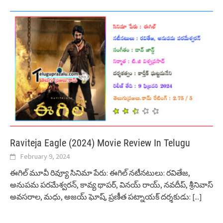
Raviteja Eagle (2024) Movie Review In Telugu
February 9, 2024
ఈగిల్ మూవీ రివ్యూ సినిమా పేరు: ఈగిల్ నటీనటులు: రవితేజ,
అనుపమ పరమేశ్వరన్, కావ్య థాపర్, వినయ్ రాయ్, నవదీప్, శ్రీనివాస్
అవసరాల, మధు, అజయ్ ఘోష్, ప్రణీత పట్నాయక్ దర్శకుడు:
[...]