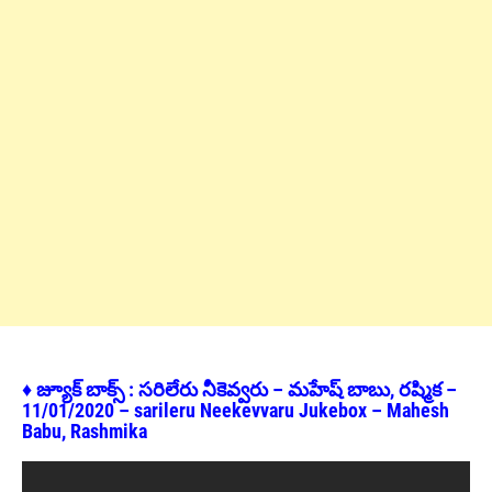
♦ జ్యూక్ బాక్స్ : సరిలేరు నీకెవ్వరు – మహేష్ బాబు, రష్మిక –
11/01/2020 – sarileru Neekevvaru Jukebox – Mahesh
Babu, Rashmika