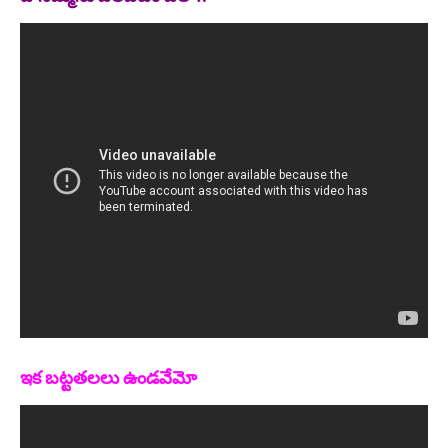
ఇక బట్టతలలు ఉండవేమో