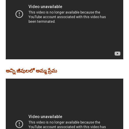
అన్ని జీవులలో అమ్మ ప్రేమ