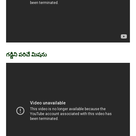
గడ్డిని పరిచే మిషను