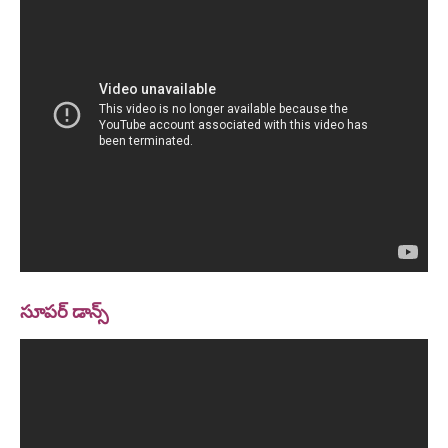
సూపర్ డాన్స్